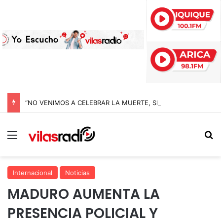
“NO VENIMOS A CELEBRAR LA MUERTE, SINO LA VIDA”: LA EMOTIVA ROMERÍA AL CEMENTERIO QUE MARCA EL CORAZÓN DE LA FIESTA DE SAN LORENZO
Menú
B
Internacional
Noticias
MADURO AUMENTA LA
PRESENCIA POLICIAL Y