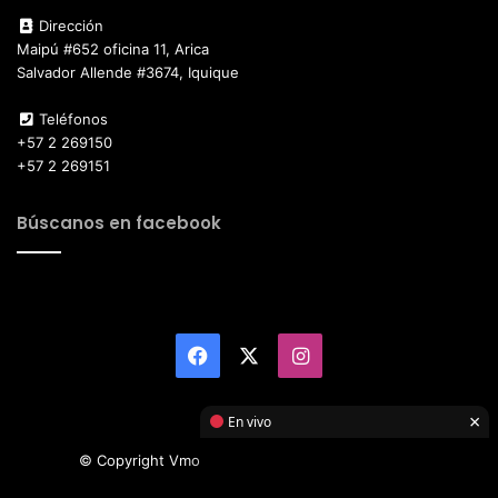
Dirección
Maipú #652 oficina 11, Arica
Salvador Allende #3674, Iquique
Teléfonos
+57 2 269150
+57 2 269151
Búscanos en facebook
Facebook
X
Instagram
×
En vivo
© Copyright Vmotor TI 2026, All Rights Reserved