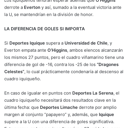
Los iquiqueños tendrán esperar además que
O’Higgins
derrote a
Everton
y así, sumado a la eventual victoria ante
la U, se mantendrían en la división de honor.
LA DIFERENCIA DE GOLES SI IMPORTA
Si
Deportes Iquique
supera a
Universidad de Chile
, y
Everton empata ante
O’Higgins
, ambos elencos alcanzarán
los mismos 27 puntos, pero el cuadro viñamarino tiene una
diferencia de gol de -16, contra los -25 de los
“Dragones
Celestes”
, lo cual prácticamente condenaría al descenso al
cuadro iquiqueño.
En caso de igualar en puntos con
Deportes La Serena
, el
cuadro iquiqueño necesitará dos resultados clave en la
última fecha: que
Deportes Limache
derrote por amplio
margen al conjunto “papayero” y, además, que
Iquique
supere a la U con una diferencia de goles significativa.