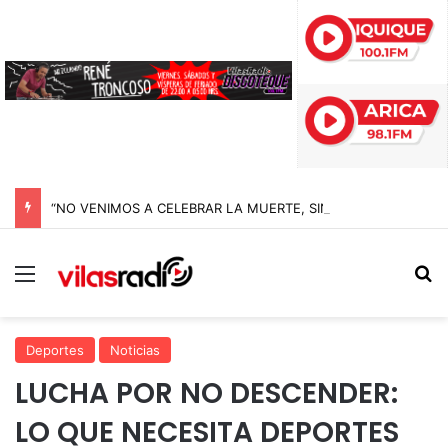
“NO VENIMOS A CELEBRAR LA MUERTE, SINO LA VIDA”: LA EMOTIVA ROMERÍA AL CEMENTERIO QUE MARCA EL CORAZÓN DE LA FIESTA DE SAN LORENZO
Menú
B
Deportes
Noticias
LUCHA POR NO DESCENDER:
LO QUE NECESITA DEPORTES