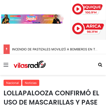
INCENDIO DE PASTIZALES MOVILIZÓ A BOMBEROS EN TARAPACÁ JUSTO AL TERMINAR LA VÍSPERA DE SAN LORENZO
Menú
B
Nacional
Noticias
LOLLAPALOOZA CONFIRMÓ EL
USO DE MASCARILLAS Y PASE