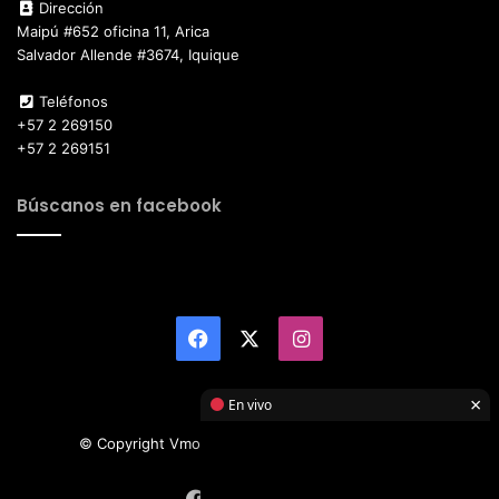
Dirección
Maipú #652 oficina 11, Arica
Salvador Allende #3674, Iquique
Teléfonos
+57 2 269150
+57 2 269151
Búscanos en facebook
Facebook
X
Instagram
×
En vivo
© Copyright Vmotor TI 2026, All Rights Reserved
Facebook
X
Instagram