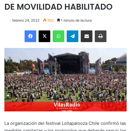
DE MOVILIDAD HABILITADO
febrero 24, 2022
563
1 minuto de lectura
Facebook
X
WhatsApp
Telegram
Enviar vía email
Imprimir
La organización del festival Lollapalooza Chile confirmó las
medidas sanitarias y los protocolos que deberán seguir los