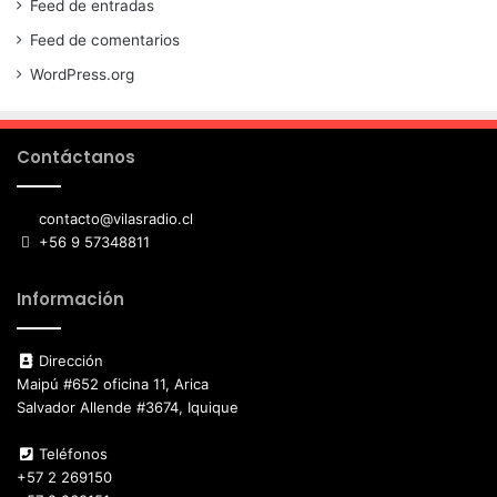
Feed de entradas
Feed de comentarios
WordPress.org
Contáctanos
contacto@vilasradio.cl
+56 9 57348811
Información
Dirección
Maipú #652 oficina 11, Arica
Salvador Allende #3674, Iquique
Teléfonos
+57 2 269150