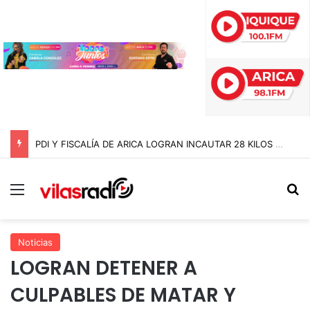
PDI Y FISCALÍA DE ARICA LOGRAN INCAUTAR 28 KILOS DE MARIHUANA OCULTOS EN UN CAMIÓN DE ALTO TONELAJE EN CHUNGARÁ
Menú
B
Noticias
LOGRAN DETENER A
CULPABLES DE MATAR Y