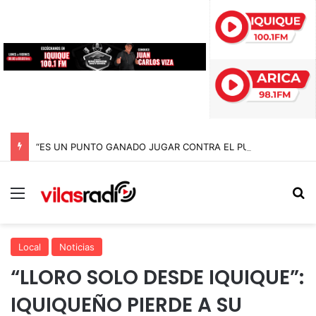
“ES UN PUNTO GANADO JUGAR CONTRA EL PUNTERO” HERNÁN PEÑA TRAS EL EMPATE CON COBRELOA
Menú
B
Local
Noticias
“LLORO SOLO DESDE IQUIQUE”:
IQUIQUEÑO PIERDE A SU