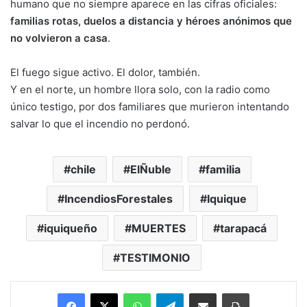
humano que no siempre aparece en las cifras oficiales:
familias rotas, duelos a distancia y héroes anónimos que
no volvieron a casa
.
El fuego sigue activo. El dolor, también.
Y en el norte, un hombre llora solo, con la radio como
único testigo, por dos familiares que murieron intentando
salvar lo que el incendio no perdonó.
chile
ElÑuble
familia
IncendiosForestales
Iquique
iquiqueño
MUERTES
tarapacá
TESTIMONIO
Facebook
X
WhatsApp
Telegram
Enviar vía email
Imprimir