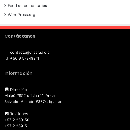
Feed de comentarios
WordPress.org
Contáctanos
contacto@vilasradio.cl
+56 9 57348811
Información
Dirección
Maipú #652 oficina 11, Arica
Salvador Allende #3674, Iquique
Teléfonos
+57 2 269150
+57 2 269151