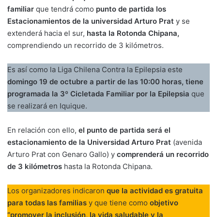
familiar
que tendrá como
punto de partida los
Estacionamientos de la universidad Arturo Prat
y se
extenderá hacia el sur,
hasta la Rotonda Chipana,
comprendiendo un recorrido de 3 kilómetros.
Es así como la Liga Chilena Contra la Epilepsia este
domingo 19 de octubre a partir de las 10:00 horas, tiene
programada la 3º Cicletada Familiar por la Epilepsia
que
se realizará en Iquique.
En relación con ello,
el punto de partida será el
estacionamiento de la Universidad Arturo Prat
(avenida
Arturo Prat con Genaro Gallo) y
comprenderá un recorrido
de 3 kilómetros
hasta la Rotonda Chipana.
Los organizadores indicaron
que la actividad es gratuita
para todas las familias
y que tiene como
objetivo
“promover la inclusión, la vida saludable y la