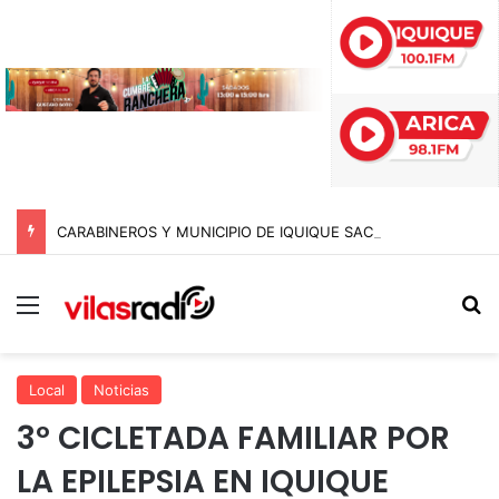
CARABINEROS Y MUNICIPIO DE IQUIQUE SACAN DE CIRCULACIÓN 10 MOTOCICLETAS Y DETIENEN A SEIS SUJETOS EN FISCALIZACIÓN NOCTURNA
Menú
B
Local
Noticias
3º CICLETADA FAMILIAR POR
LA EPILEPSIA EN IQUIQUE