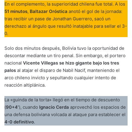
En el complemento, la superioridad chilena fue total. A los
51 minutos
,
Baltazar Oróstica
anotó el gol de la jornada:
tras recibir un pase de Jonathan Guerrero, sacó un
derechazo al ángulo que resultó inatajable para sellar el 3-
0.
Solo dos minutos después, Bolivia tuvo la oportunidad de
descontar mediante un tiro penal. Sin embargo, el portero
nacional
Vicente Villegas se hizo gigante bajo los tres
palos
al atajar el disparo de Nabil Nacif, manteniendo el
arco chileno invicto y sepultando cualquier intento de
reacción altiplánica.
La «guinda de la torta» llegó en el tiempo de descuento
(
90+4′
), cuando
Ignacio Cerda
aprovechó los espacios de
una defensa boliviana volcada al ataque para establecer el
4-0 definitivo
.