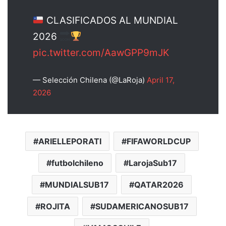
CLASIFICADOS AL MUNDIAL
2026
pic.twitter.com/AawGPP9mJK
— Selección Chilena (@LaRoja)
April 17,
2026
ARIELLEPORATI
FIFAWORLDCUP
futbolchileno
LarojaSub17
MUNDIALSUB17
QATAR2026
ROJITA
SUDAMERICANOSUB17