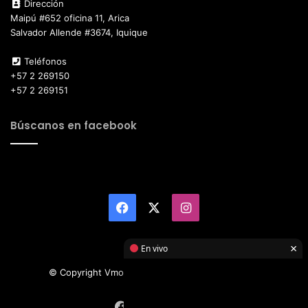
Dirección
Maipú #652 oficina 11, Arica
Salvador Allende #3674, Iquique
Teléfonos
+57 2 269150
+57 2 269151
Búscanos en facebook
Facebook
X
Instagram
×
En vivo
© Copyright Vmotor TI 2026, All Rights Reserved
Facebook
X
Instagram