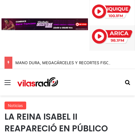
MANO DURA, MEGACÁRCELES Y RECORTES FISCALES: EL GIRO RADICAL DE ABELARDO DE LA ESPRIELLA AL ASUMIR COMO PRESIDENTE DE COLOMBIA
Menú
B
Noticias
LA REINA ISABEL II
REAPARECIÓ EN PÚBLICO