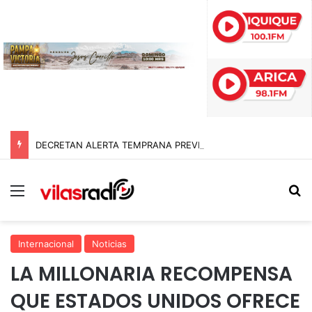
DECRETAN ALERTA TEMPRANA PREVENTIVA EN TARAPACÁ POR NEVADAS, LLUVIAS Y TORMENTAS ELÉCTRICAS
Menú
B
Internacional
Noticias
LA MILLONARIA RECOMPENSA
QUE ESTADOS UNIDOS OFRECE