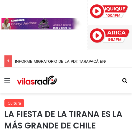
INFORME MIGRATORIO DE LA PDI: TARAPACÁ ENCABEZA LA MAYOR REDUCCIÓN DE INGRESOS IRREGULARES EN CHILE CON UNA BAJA DEL 89% EN 2026
Menú
B
Cultura
LA FIESTA DE LA TIRANA ES LA
MÁS GRANDE DE CHILE