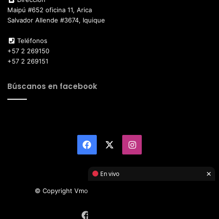
Maipú #652 oficina 11, Arica
Salvador Allende #3674, Iquique
Teléfonos
+57 2 269150
+57 2 269151
Búscanos en facebook
Facebook
X
Instagram
×
En vivo
© Copyright Vmotor TI 2026, All Rights Reserved
Facebook
X
Instagram