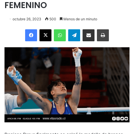
FEMENINO
octubre 26, 2023
500
Menos de un minuto
Facebook
X
WhatsApp
Telegram
Enviar vía email
Imprimir