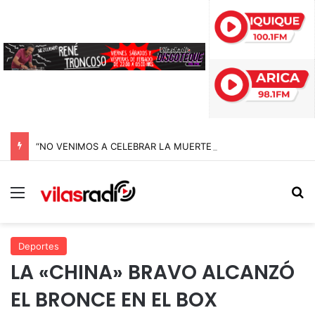
“NO VENIMOS A CELEBRAR LA MUERTE, SINO LA VIDA”: LA EMOTIVA ROMERÍA AL CEMENTERIO QUE MARCA EL CORAZÓN DE LA FIESTA DE SAN LORENZO
Menú
B
Deportes
LA «CHINA» BRAVO ALCANZÓ
EL BRONCE EN EL BOX