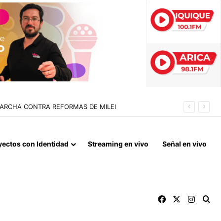
 LA NORMALIZACIÓN DE VÍNCULOS BILATERALES
yectos con Identidad
Streaming en vivo
Señal en vivo
Facebook
X
Instag
Bu