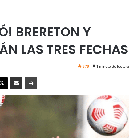
RÓ! BRERETON Y
ÁN LAS TRES FECHAS
579
1 minuto de lectura
ebook
X
Enviar vía email
Imprimir