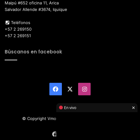
Maipú #652 oficina 11, Arica
Salvador Allende #3674, Iquique
Teléfonos
+57 2 269150
+57 2 269151
Búscanos en facebook
Facebook
X
Instagram
×
En vivo
© Copyright Vmotor TI 2026, All Rights Reserved
Facebook
X
Instagram