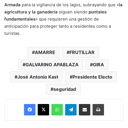
Armada
para la vigilancia de los lagos, subrayando que «
la
agricultura y la ganadería
siguen siendo
puntales
fundamentales
» que requieren una gestión de
anticipación para proteger tanto a residentes como a
turistas.
AMARRE
FRUTILLAR
GALVARINO APABLAZA
GIRA
José Antonio Kast
Presidente Electo
seguridad
Facebook
X
WhatsApp
Telegram
Enviar vía email
Imprimir