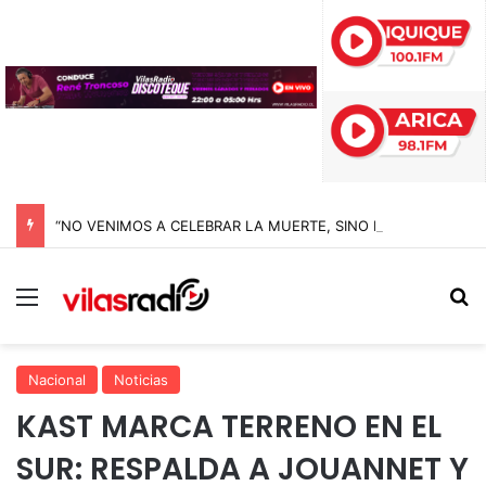
“NO VENIMOS A CELEBRAR LA MUERTE, SINO LA VIDA”: LA EMOTIVA ROMERÍA AL CEMENTERIO QUE MARCA EL CORAZÓN DE LA FIESTA DE SAN LORENZO
Menú
B
Nacional
Noticias
KAST MARCA TERRENO EN EL
SUR: RESPALDA A JOUANNET Y