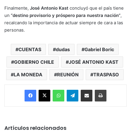
Finalmente,
José Antonio Kast
concluyó que el país tiene
un
“destino provisorio y próspero para nuestra nación”
,
recalcando la importancia de actuar siempre de cara a las
personas.
CUENTAS
dudas
Gabriel Boric
GOBIERNO CHILE
JOSÉ ANTONIO KAST
LA MONEDA
REUNIÓN
TRASPASO
Facebook
X
WhatsApp
Telegram
Enviar vía email
Imprimir
Artículos relacionados