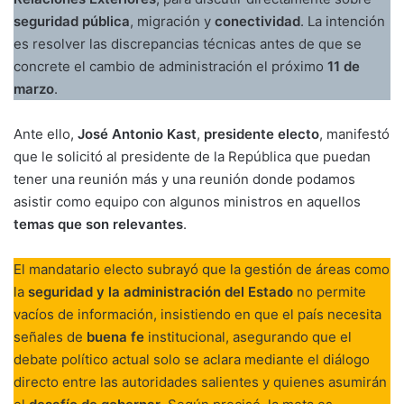
seguridad pública
, migración y
conectividad
. La intención
es resolver las discrepancias técnicas antes de que se
concrete el cambio de administración el próximo
11 de
marzo
.
Ante ello,
José Antonio Kast
,
presidente electo
, manifestó
que le solicitó al presidente de la República que puedan
tener una reunión más y una reunión donde podamos
asistir como equipo con algunos ministros en aquellos
temas que son relevantes
.
El mandatario electo subrayó que la gestión de áreas como
la
seguridad y la administración del Estado
no permite
vacíos de información, insistiendo en que el país necesita
señales de
buena fe
institucional, asegurando que el
debate político actual solo se aclara mediante el diálogo
directo entre las autoridades salientes y quienes asumirán