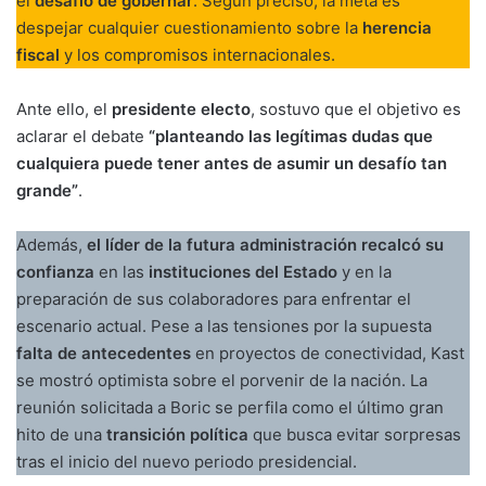
el
desafío de gobernar
. Según precisó, la meta es
despejar cualquier cuestionamiento sobre la
herencia
fiscal
y los compromisos internacionales.
Ante ello, el
presidente electo
, sostuvo que el objetivo es
aclarar el debate
“planteando las legítimas dudas que
cualquiera puede tener antes de asumir un desafío tan
grande”
.
Además,
el líder de la futura administración recalcó su
confianza
en las
instituciones del Estado
y en la
preparación de sus colaboradores para enfrentar el
escenario actual. Pese a las tensiones por la supuesta
falta de antecedentes
en proyectos de conectividad, Kast
se mostró optimista sobre el porvenir de la nación. La
reunión solicitada a Boric se perfila como el último gran
hito de una
transición política
que busca evitar sorpresas
tras el inicio del nuevo periodo presidencial.