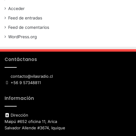
Acceder
Feed de entradas
Feed de comentarios
WordPress.org
Contáctanos
contacto@vilasradio.cl
+56 9 57348811
Información
Dirección
Maipú #652 oficina 11, Arica
Salvador Allende #3674, Iquique