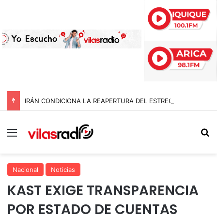
IRÁN CONDICIONA LA REAPERTURA DEL ESTRECHO DE ORMUZ Y EXIGE A ESTADOS UNIDOS EL FIN DEL BLOQUEO Y REPARACIONES DE GUERRA
Menú
B
Nacional
Noticias
KAST EXIGE TRANSPARENCIA
POR ESTADO DE CUENTAS