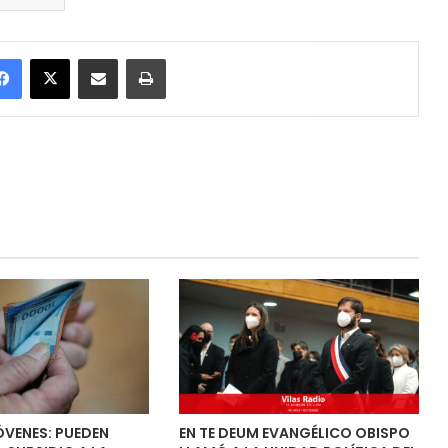
Facebook
X
Enviar vía email
Imprimir
ÓVENES: PUEDEN
EN TE DEUM EVANGÉLICO OBISPO