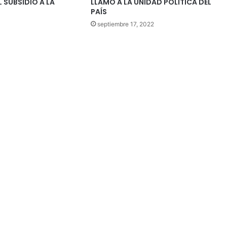
 SUBSIDIO A LA
LLAMÓ A LA UNIDAD POLÍTICA DEL
N
PAÍS
septiembre 17, 2022