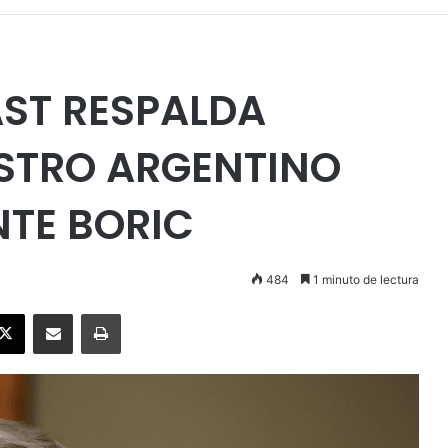
AST RESPALDA
ISTRO ARGENTINO
NTE BORIC
484
1 minuto de lectura
ebook
X
Enviar vía email
Imprimir