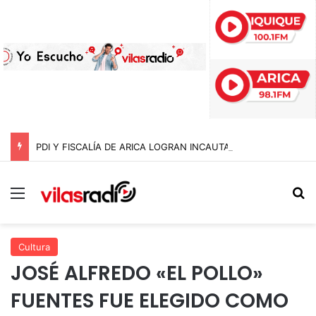
PDI Y FISCALÍA DE ARICA LOGRAN INCAUTAR 28 KILOS DE MARIHUANA OCULTOS EN UN CAMIÓN DE ALTO TONELAJE EN CHUNGARÁ
Menú
B
Cultura
JOSÉ ALFREDO «EL POLLO»
FUENTES FUE ELEGIDO COMO