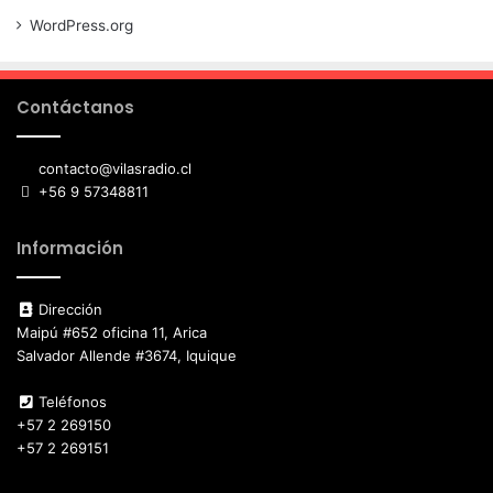
WordPress.org
Contáctanos
contacto@vilasradio.cl
+56 9 57348811
Información
Dirección
Maipú #652 oficina 11, Arica
Salvador Allende #3674, Iquique
Teléfonos
+57 2 269150
+57 2 269151