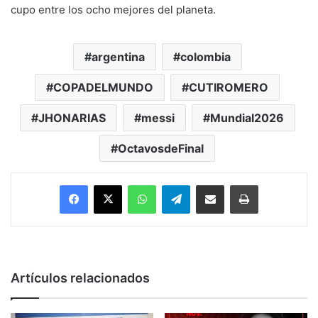
cupo entre los ocho mejores del planeta.
argentina
colombia
COPADELMUNDO
CUTIROMERO
JHONARIAS
messi
Mundial2026
OctavosdeFinal
Facebook
X
WhatsApp
Telegram
Enviar vía email
Imprimir
Artículos relacionados