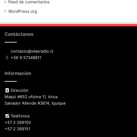
Feed de comentarios
WordPress.org
Contáctanos
contacto@vilasradio.cl
+56 9 57348811
Información
Dirección
Maipú #652 oficina 11, Arica
Salvador Allende #3674, Iquique
Teléfonos
+57 2 269150
+57 2 269151