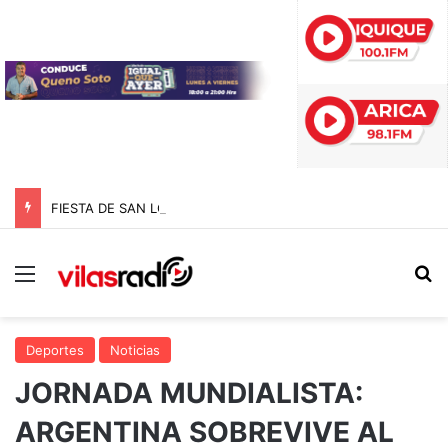
FIESTA DE SAN LORENZO 2026: CONVOCAN A TRADICIONAL ROMERÍA AL CEMENTERIO PARA RECORDAR A DEVOTOS Y PROMESANTES
Menú
B
Deportes
Noticias
JORNADA MUNDIALISTA:
ARGENTINA SOBREVIVE AL