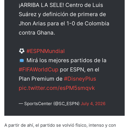
¡ARRIBA LA SELE! Centro de Luis
Suárez y definición de primera de
Jhon Arias para el 1-0 de Colombia
contra Ghana.
#ESPNMundial
Mirá los mejores partidos de la
#FIFAWorldCup
por ESPN, en el
Plan Premium de
#DisneyPlus
pic.twitter.com/esPM5smqvk
— SportsCenter (@SC_ESPN)
July 4, 2026
A partir de ahí, el partido se volvió físico, intenso y con