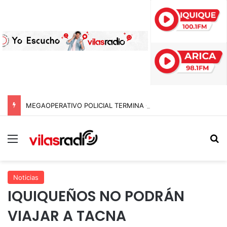
MEGAOPERATIVO POLICIAL TERMINA CON 15 DETENIDOS Y SIETE NOTIFICACIONES DE EXPULSIÓN DE EXTRANJEROS EN TARAPACÁ
Menú
B
Noticias
IQUIQUEÑOS NO PODRÁN
VIAJAR A TACNA