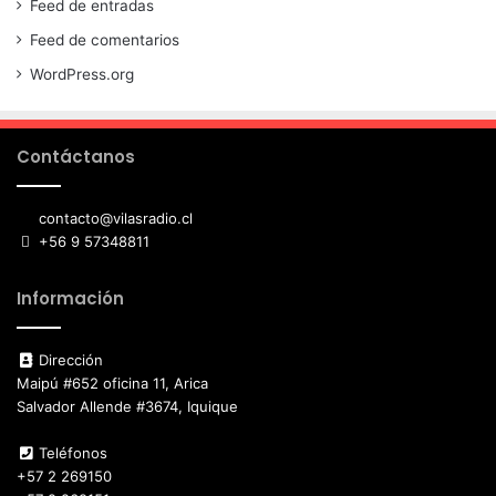
Feed de entradas
Feed de comentarios
WordPress.org
Contáctanos
contacto@vilasradio.cl
+56 9 57348811
Información
Dirección
Maipú #652 oficina 11, Arica
Salvador Allende #3674, Iquique
Teléfonos
+57 2 269150