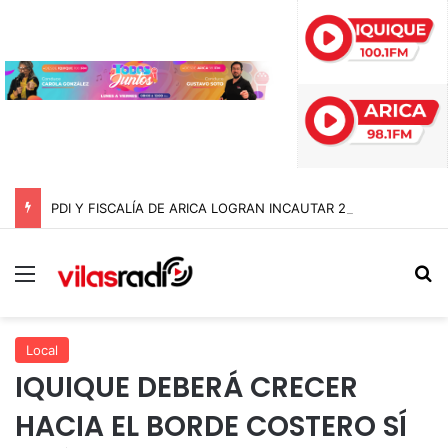
PDI Y FISCALÍA DE ARICA LOGRAN INCAUTAR 28 KILOS DE MARIHUANA OCULTOS EN UN CAMIÓN DE ALTO TONELAJE EN CHUNGARÁ
Menú
B
Local
IQUIQUE DEBERÁ CRECER
HACIA EL BORDE COSTERO SÍ