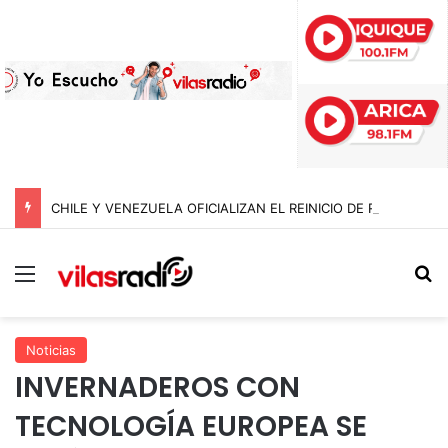
CHILE Y VENEZUELA OFICIALIZAN EL REINICIO DE RELACIONES CONSULARES Y AVANZAN HACIA LA NORMALIZACIÓN DE VÍNCULOS BILATERALES
Menú
B
Noticias
INVERNADEROS CON
TECNOLOGÍA EUROPEA SE