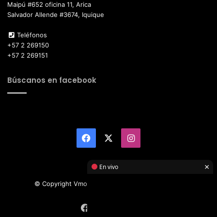
Maipú #652 oficina 11, Arica
Salvador Allende #3674, Iquique
Teléfonos
+57 2 269150
+57 2 269151
Búscanos en facebook
Facebook
X
Instagram
×
En vivo
© Copyright Vmotor TI 2026, All Rights Reserved
Facebook
X
Instagram