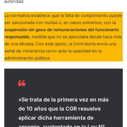
autoridad.
La normativa establece que la falta de cumplimiento puede
ser sancionada con multas o, en casos extremos, con la
suspensión sin goce de remuneraciones del funcionario
responsable
, medida que no se ejecutaba desde hace más
de una década. Con este gesto, la Contraloría envía una
señal de «tolerancia cero» ante la opacidad en la
administración pública.
«Se trata de la primera vez en más
de 10 años que la CGR resuelve
aplicar dicha herramienta de
apremio, sustentada en la Ley N°