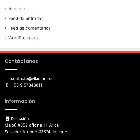
Acceder
Feed de entradas
Feed de comentarios
WordPress.org
Contáctanos
contacto@vilasradio.cl
+56 9 57348811
Información
Dirección
Maipú #652 oficina 11, Arica
Salvador Allende #3674, Iquique