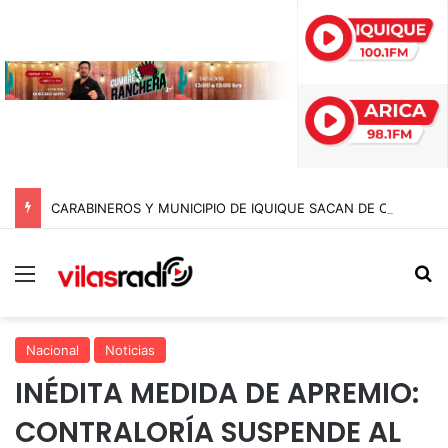
CARABINEROS Y MUNICIPIO DE IQUIQUE SACAN DE CIRCULACIÓN 10 MOTOCICLETAS Y DETIENEN A SEIS SUJETOS EN FISCALIZACIÓN NOCTURNA
Menú
B
Nacional
Noticias
INÉDITA MEDIDA DE APREMIO:
CONTRALORÍA SUSPENDE AL