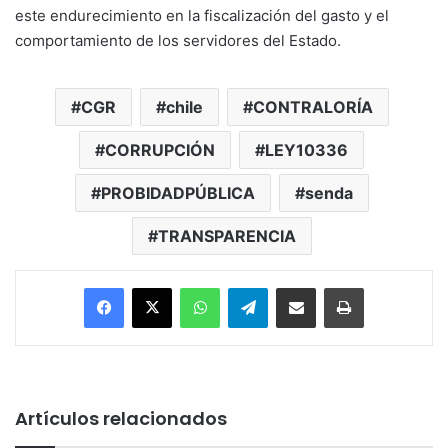
este endurecimiento en la fiscalización del gasto y el
comportamiento de los servidores del Estado.
CGR
chile
CONTRALORÍA
CORRUPCIÓN
LEY10336
PROBIDADPÚBLICA
senda
TRANSPARENCIA
Facebook
X
WhatsApp
Telegram
Enviar vía email
Imprimir
Artículos relacionados