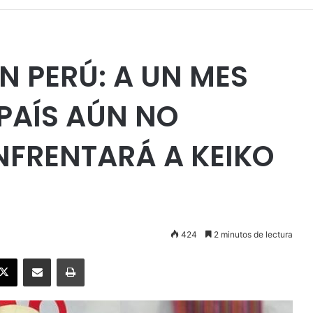
N PERÚ: A UN MES
 PAÍS AÚN NO
NFRENTARÁ A KEIKO
424
2 minutos de lectura
ebook
X
Enviar vía email
Imprimir