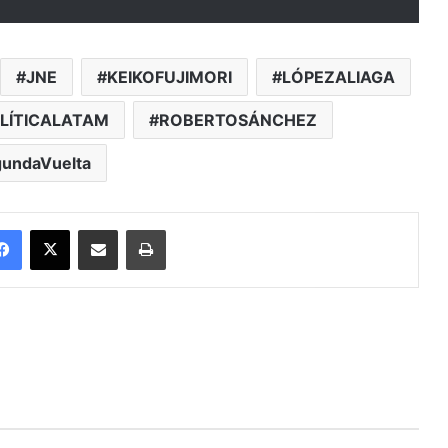
JNE
KEIKOFUJIMORI
LÓPEZALIAGA
LÍTICALATAM
ROBERTOSÁNCHEZ
undaVuelta
Facebook
X
Enviar vía email
Imprimir