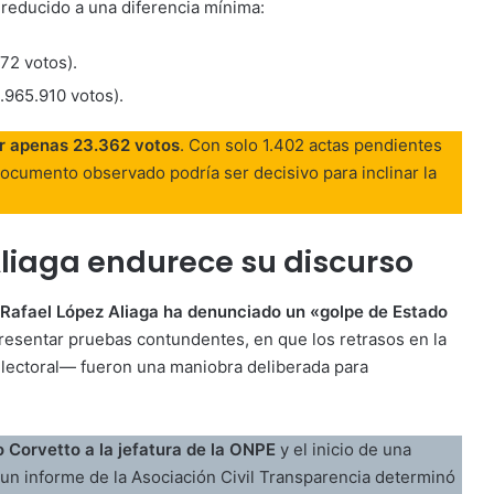
 reducido a una diferencia mínima:
72 votos).
.965.910 votos).
r apenas 23.362 votos
. Con solo 1.402 actas pendientes
documento observado podría ser decisivo para inclinar la
 Aliaga endurece su discurso
Rafael López Aliaga ha denunciado un «golpe de Estado
 presentar pruebas contundentes, en que los retrasos en la
electoral— fueron una maniobra deliberada para
o Corvetto a la jefatura de la ONPE
y el inicio de una
, un informe de la Asociación Civil Transparencia determinó