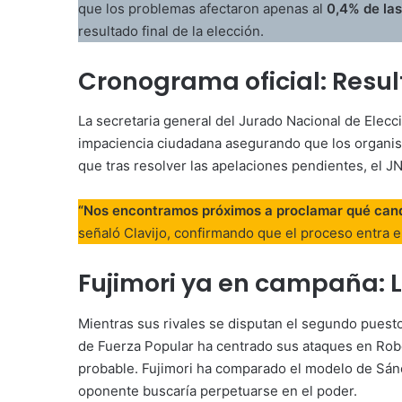
que los problemas afectaron apenas al
0,4% de las
resultado final de la elección.
Cronograma oficial: Resu
La secretaria general del Jurado Nacional de Elecci
impaciencia ciudadana asegurando que los organis
que tras resolver las apelaciones pendientes, el J
“Nos encontramos próximos a proclamar qué candi
señaló Clavijo, confirmando que el proceso entra e
Fujimori ya en campaña: 
Mientras sus rivales se disputan el segundo puest
de Fuerza Popular ha centrado sus ataques en Rob
probable. Fujimori ha comparado el modelo de Sá
oponente buscaría perpetuarse en el poder.