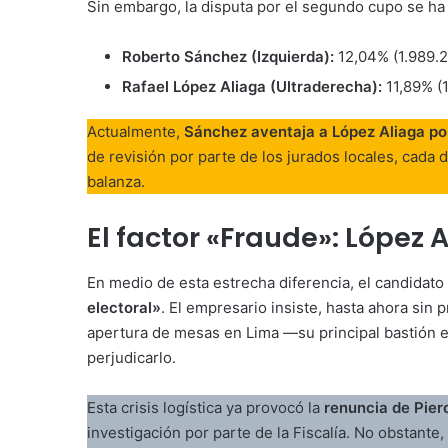
Sin embargo, la disputa por el segundo cupo se ha
Roberto Sánchez (Izquierda):
12,04% (1.989.2
Rafael López Aliaga (Ultraderecha):
11,89% (1
Actualmente,
Sánchez aventaja a López Aliaga po
de revisión por parte de los jurados locales, cada 
balanza.
El factor «Fraude»: López
En medio de esta estrecha diferencia, el candidato
electoral»
. El empresario insiste, hasta ahora sin
apertura de mesas en Lima —su principal bastión 
perjudicarlo.
Esta crisis logística ya provocó la
renuncia de Pier
investigación por parte de la Fiscalía. No obstante