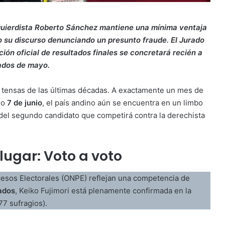
zquierdista Roberto Sánchez mantiene una mínima ventaja
o su discurso denunciando un presunto fraude. El Jurado
ón oficial de resultados finales se concretará recién a
ados de mayo.
 tensas de las últimas décadas. A exactamente un mes de
mo
7 de junio
, el país andino aún se encuentra en un limbo
d del segundo candidato que competirá contra la derechista
lugar: Voto a voto
ocesos Electorales (ONPE) reflejan una competencia de
ados
, Keiko Fujimori está plenamente confirmada en la
7 sufragios).