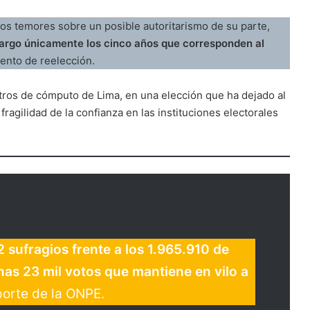
 los temores sobre un posible autoritarismo de su parte,
argo únicamente los cinco años que corresponden al
tento de reelección.
ntros de cómputo de Lima, en una elección que ha dejado al
fragilidad de la confianza en las instituciones electorales
sufragios frente a los 1.965.910 de
nas 23 mil votos que mantiene en vilo a
porte de la ONPE.