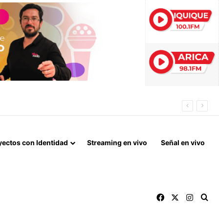
A INÉDITA CRISIS
yectos con Identidad
Streaming en vivo
Señal en vivo
Facebook
X
Instag
Bu