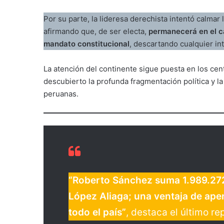
Por su parte, la lideresa derechista intentó calmar
afirmando que, de ser electa,
permanecerá en el c
mandato constitucional
, descartando cualquier in
La atención del continente sigue puesta en los ce
descubierto la profunda fragmentación política y la 
peruanas.
“Roberto Sánchez suma 1.989.272 
López Aliaga; una ventaja de ape
todo el país”
, destaca el último re