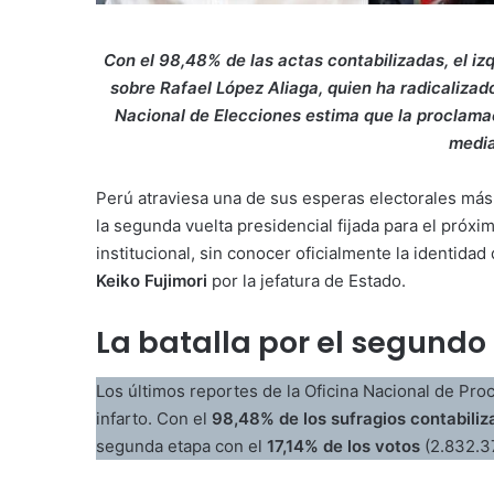
Con el 98,48% de las actas contabilizadas, el i
sobre Rafael López Aliaga, quien ha radicalizad
Nacional de Elecciones estima que la proclamaci
medi
Perú atraviesa una de sus esperas electorales más
la segunda vuelta presidencial fijada para el próxi
institucional, sin conocer oficialmente la identida
Keiko Fujimori
por la jefatura de Estado.
La batalla por el segundo 
Los últimos reportes de la Oficina Nacional de Pr
infarto. Con el
98,48% de los sufragios contabiliz
segunda etapa con el
17,14% de los votos
(2.832.37