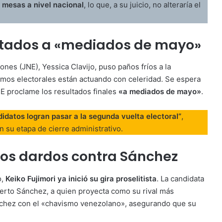
 mesas a nivel nacional
, lo que, a su juicio, no alteraría el
ltados a «mediados de mayo»
ones (JNE), Yessica Clavijo, puso paños fríos a la
mos electorales están actuando con celeridad. Se espera
NE proclame los resultados finales
«a mediados de mayo»
.
datos logran pasar a la segunda vuelta electoral”
,
n su etapa de cierre administrativo.
Los dardos contra Sánchez
o,
Keiko Fujimori ya inició su gira proselitista
. La candidata
erto Sánchez, a quien proyecta como su rival más
nchez con el «chavismo venezolano», asegurando que su