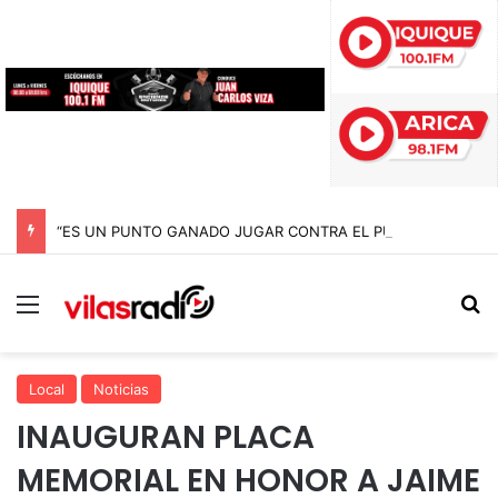
“ES UN PUNTO GANADO JUGAR CONTRA EL PUNTERO” HERNÁN PEÑA TRAS EL EMPATE CON COBRELOA
Menú
B
Local
Noticias
INAUGURAN PLACA
MEMORIAL EN HONOR A JAIME