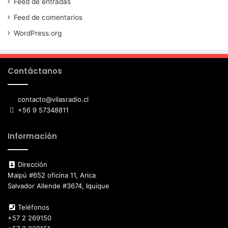
Feed de entradas
Feed de comentarios
WordPress.org
Contáctanos
contacto@vilasradio.cl
+56 9 57348811
Información
Dirección
Maipú #652 oficina 11, Arica
Salvador Allende #3674, Iquique
Teléfonos
+57 2 269150