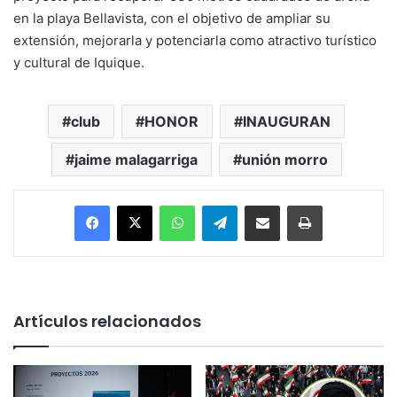
en la playa Bellavista, con el objetivo de ampliar su
extensión, mejorarla y potenciarla como atractivo turístico
y cultural de Iquique.
club
HONOR
INAUGURAN
jaime malagarriga
unión morro
Facebook
X
WhatsApp
Telegram
Enviar vía email
Imprimir
Artículos relacionados