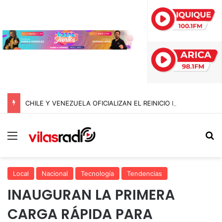
CHILE Y VENEZUELA OFICIALIZAN EL REINICIO DE RELACIONES CONSULARES Y AVANZAN HACIA LA NORMALIZACIÓN DE VÍNCULOS BILATERALES
Menú
B
Local
Nacional
Tecnología
Tendencias
INAUGURAN LA PRIMERA
CARGA RÁPIDA PARA