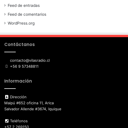
Feed de entradas
Feed de comentarios
WordPress.org
Contáctanos
contacto@vilasradio.cl
+56 9 57348811
Información
Dirección
Maipú #652 oficina 11, Arica
Salvador Allende #3674, Iquique
Teléfonos
+57 2 269150