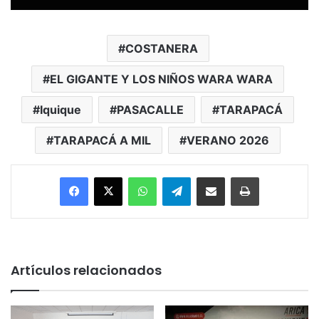
COSTANERA
EL GIGANTE Y LOS NIÑOS WARA WARA
Iquique
PASACALLE
TARAPACÁ
TARAPACÁ A MIL
VERANO 2026
Facebook
X
WhatsApp
Telegram
Enviar vía email
Imprimir
Artículos relacionados