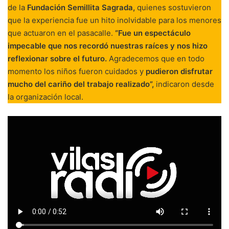
de la
Fundación Semillita Sagrada,
quienes sostuvieron
que la experiencia fue un hito inolvidable para los menores
que actuaron en el pasacalle.
“Fue un espectáculo
impecable que nos recordó nuestras raíces y nos hizo
reflexionar sobre el futuro.
Agradecemos que en todo
momento los niños fueron cuidados y
pudieron disfrutar
mucho del cariño del trabajo realizado”,
indicaron desde
la organización local.