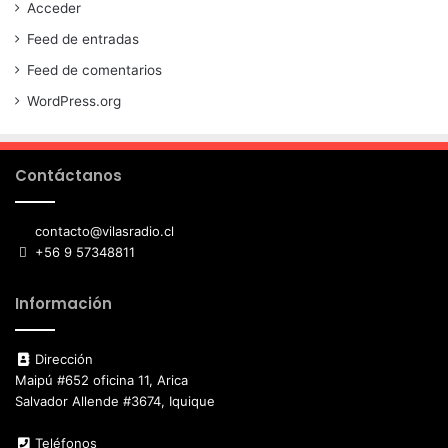
Acceder
Feed de entradas
Feed de comentarios
WordPress.org
Contáctanos
contacto@vilasradio.cl
+56 9 57348811
Información
Dirección
Maipú #652 oficina 11, Arica
Salvador Allende #3674, Iquique
Teléfonos