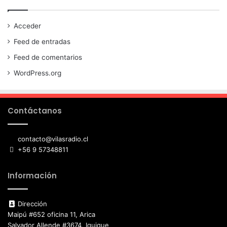
Acceder
Feed de entradas
Feed de comentarios
WordPress.org
Contáctanos
contacto@vilasradio.cl
+56 9 57348811
Información
Dirección
Maipú #652 oficina 11, Arica
Salvador Allende #3674, Iquique