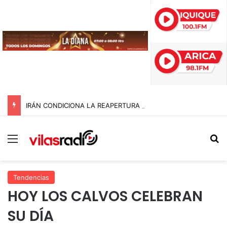
IRÁN CONDICIONA LA REAPERTURA DEL ESTRECHO DE ORMUZ Y EXIGE A ESTADOS UNIDOS EL FIN DEL BLOQUEO Y REPARACIONES DE GUERRA
Menú
B
Tendencias
HOY LOS CALVOS CELEBRAN
SU DÍA