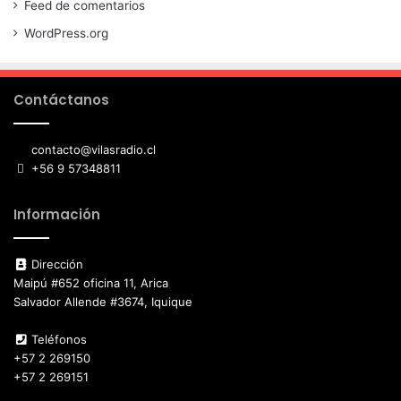
Feed de comentarios
WordPress.org
Contáctanos
contacto@vilasradio.cl
+56 9 57348811
Información
Dirección
Maipú #652 oficina 11, Arica
Salvador Allende #3674, Iquique
Teléfonos
+57 2 269150
+57 2 269151