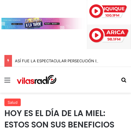
ASÍ FUE LA ESPECTACULAR PERSECUCIÓN EN IQUIQUE QUE TERMINÓ CON UN AUTO INCENDIADO TRAS CHOCAR CONTRA LA ROTONDA CHIPANA
Menú
B
Salud
HOY ES EL DÍA DE LA MIEL:
ESTOS SON SUS BENEFICIOS