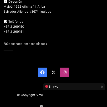
Dirección
Maipú #652 oficina 11, Arica
Salvador Allende #3674, Iquique
Teléfonos
+57 2 269150
+57 2 269151
Búscanos en facebook
Facebook
X
Instagram
×
En vivo
© Copyright Vmotor TI 2026, All Rights Reserved
Facebook
X
Instagram