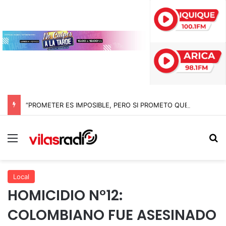
“PROMETER ES IMPOSIBLE, PERO SI PROMETO QUE LOS MUCHACHOS DEJARÁN TODO EN LA CANCHA” HERNÁN PEÑA TRAS EL TRIUNFO SOBRE LIMACHE
Menú
B
Local
HOMICIDIO N°12:
COLOMBIANO FUE ASESINADO