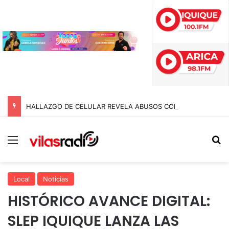
HALLAZGO DE CELULAR REVELA ABUSOS CONTRA MENOR Y TERMINA CON PROFESOR EN PRISIÓN PREVENTIVA
Menú
B
Local
Noticias
HISTÓRICO AVANCE DIGITAL:
SLEP IQUIQUE LANZA LAS