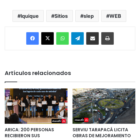
Iquique
Sitios
slep
WEB
Facebook
X
WhatsApp
Telegram
Enviar vía email
Imprimir
Artículos relacionados
ARICA: 200 PERSONAS
SERVIU TARAPACÁ LICITA
RECIBIERON SUS
OBRAS DE MEJORAMIENTO