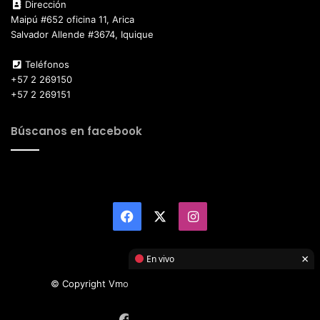
Dirección
Maipú #652 oficina 11, Arica
Salvador Allende #3674, Iquique
Teléfonos
+57 2 269150
+57 2 269151
Búscanos en facebook
Facebook
X
Instagram
×
En vivo
© Copyright Vmotor TI 2026, All Rights Reserved
Facebook
X
Instagram