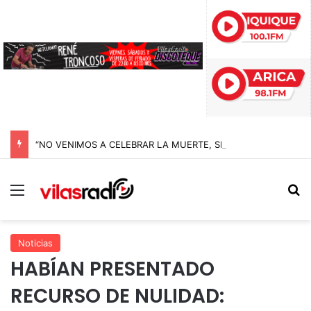
“NO VENIMOS A CELEBRAR LA MUERTE, SINO LA VIDA”: LA EMOTIVA ROMERÍA AL CEMENTERIO QUE MARCA EL CORAZÓN DE LA FIESTA DE SAN LORENZO
Menú
B
Noticias
HABÍAN PRESENTADO
RECURSO DE NULIDAD: