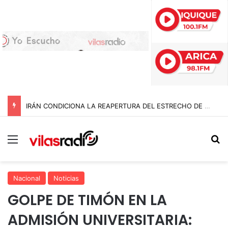
IRÁN CONDICIONA LA REAPERTURA DEL ESTRECHO DE ORMUZ Y EXIGE A ESTADOS UNIDOS EL FIN DEL BLOQUEO Y REPARACIONES DE GUERRA
Menú
B
Nacional
Noticias
GOLPE DE TIMÓN EN LA
ADMISIÓN UNIVERSITARIA: