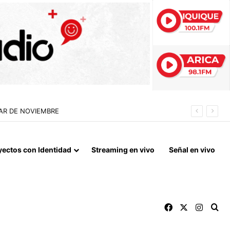
 QUE MARCA EL CORAZÓN DE LA FIESTA DE SAN LORENZO
yectos con Identidad
Streaming en vivo
Señal en vivo
Facebook
X
Instag
Bu