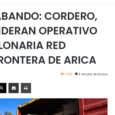
ABANDO: CORDERO,
IDERAN OPERATIVO
LONARIA RED
FRONTERA DE ARICA
1.092
4 minutos de lectura
ebook
X
Enviar vía email
Imprimir