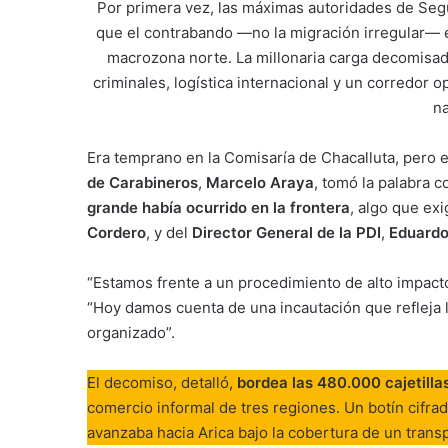
Por primera vez, las máximas autoridades de Segu
que el contrabando —no la migración irregular— e
macrozona norte. La millonaria carga decomisad
criminales, logística internacional y un corredor 
na
Era temprano en la Comisaría de Chacalluta, pero e
de Carabineros
,
Marcelo Araya
, tomó la palabra 
grande había ocurrido en la frontera
, algo que exi
Cordero
, y del
Director General de la PDI
,
Eduardo
“Estamos frente a un procedimiento de alto impact
“Hoy damos cuenta de una incautación que refleja l
organizado”.
El decomiso, detalló,
bordea las 480.000 cajetilla
comercio informal de tres regiones. Un botín cifra
avanzaba hacia Arica bajo la cobertura de un trans