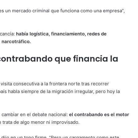
: es un mercado criminal que funciona como una empresa”,
rcancía:
había logística, financiamiento, redes de
l narcotráfico.
contrabando que financia la
isita consecutiva a la frontera norte tras recorrer
ís habla siempre de la migración irregular, pero hoy la
 cambiar en el debate nacional:
el contrabando es el motor
se trata de algo menor ni improvisado.
, dijo en un tono firme. “Pero un cargamento como este