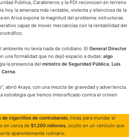
ridad Pública, Carabineros y la PDI reconocen en terreno
s hoy la amenaza más rentable, violenta y silenciosa de la
a en Arica expone la magnitud del problema: estructuras
operativo capaz de mover mercancías con la rentabilidad del
rcotráfico.
l ambiente no tenía nada de cotidiano. El
General Director
con una formalidad que no dejó espacio a dudas:
algo
gía la presencia del
ministro de Seguridad Pública
,
Luis
 Cerna
.
o”, abrió Araya, con una mezcla de gravedad y advertencia.
a estrategia que hemos intensificado contra el crimen
s de cigarrillos de contrabando
, listas para inundar el
do en cerca de
$1.200 millones
, oculto en un vehículo que
porte aparentemente rutinario.