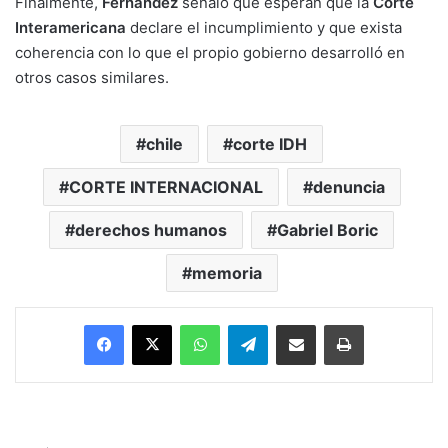
Finalmente,
Fernández
señaló que esperan que la
Corte
Interamericana
declare el incumplimiento y que exista
coherencia con lo que el propio gobierno desarrolló en
otros casos similares.
chile
corte IDH
CORTE INTERNACIONAL
denuncia
derechos humanos
Gabriel Boric
memoria
Facebook
X
WhatsApp
Telegram
Enviar vía email
Imprimir