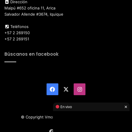
Dirección
Maipú #652 oficina 11, Arica
Salvador Allende #3674, Iquique
Teléfonos
+57 2 269150
+57 2 269151
Búscanos en facebook
Facebook
X
Instagram
×
En vivo
© Copyright Vmotor TI 2026, All Rights Reserved
Facebook
X
Instagram