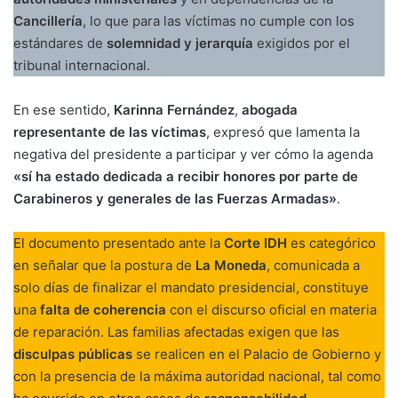
Cancillería
, lo que para las víctimas no cumple con los
estándares de
solemnidad y jerarquía
exigidos por el
tribunal internacional.
En ese sentido,
Karinna Fernández
,
abogada
representante de las víctimas
, expresó que lamenta la
negativa del presidente a participar y ver cómo la agenda
«sí ha estado dedicada a recibir honores por parte de
Carabineros y generales de las Fuerzas Armadas»
.
El documento presentado ante la
Corte IDH
es categórico
en señalar que la postura de
La Moneda
, comunicada a
solo días de finalizar el mandato presidencial, constituye
una
falta de coherencia
con el discurso oficial en materia
de reparación. Las familias afectadas exigen que las
disculpas públicas
se realicen en el Palacio de Gobierno y
con la presencia de la máxima autoridad nacional, tal como