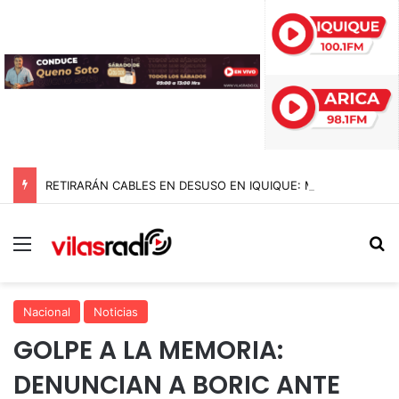
RETIRARÁN CABLES EN DESUSO EN IQUIQUE: MESA TÉCNICA DEFINE PLAN DE TRABAJO A CONTAR DE NOVIEMBRE
Menú
B
Nacional
Noticias
GOLPE A LA MEMORIA:
DENUNCIAN A BORIC ANTE