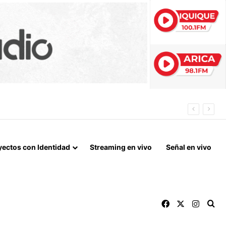
N DE ALTO TONELAJE EN CHUNGARÁ
yectos con Identidad
Streaming en vivo
Señal en vivo
Facebook
X
Instag
Bu