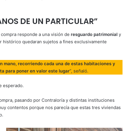
ANOS DE UN PARTICULAR”
a compra responde a una visión de
resguardo patrimonial
y
or histórico quedaran sujetos a fines exclusivamente
en mano, recorriendo cada una de estas habitaciones y
ta para poner en valor este lugar
”, señaló.
e esperado.
mpra, pasando por Contraloría y distintas instituciones
muy contentos porque nos parecía que estas tres viviendas
o.