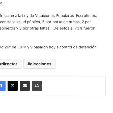
a.
nfracción a la Ley de Votaciones Populares Escrutinios,
ontra la salud pública, 3 por porte de armas, 2 por
rabineros y 3 por otras faltas. De estos el 73% fueron
lo 26° del CPP y 9 pasaron hoy a control de detención.
director
elecciones
Facebook
X
Enviar vía email
Imprimir