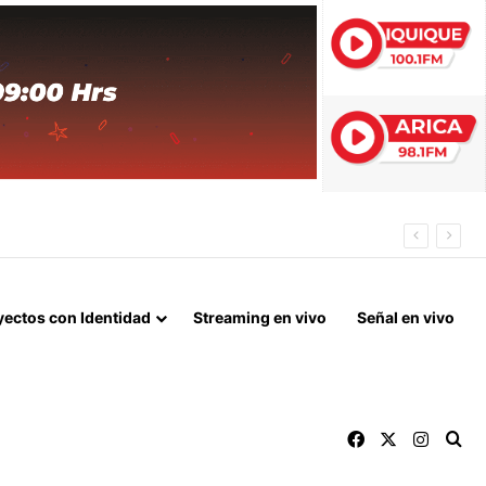
CACIONES EN CHILE
yectos con Identidad
Streaming en vivo
Señal en vivo
Facebook
X
Instag
Bu