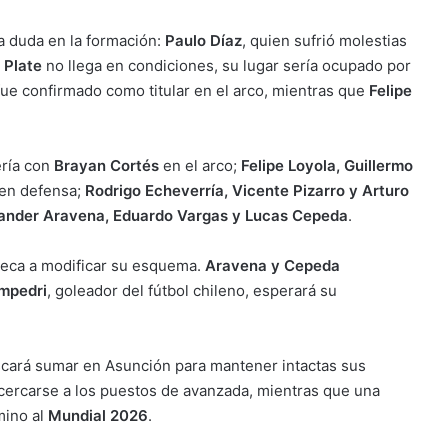
a duda en la formación:
Paulo Díaz
, quien sufrió molestias
 Plate
no llega en condiciones, su lugar sería ocupado por
ue confirmado como titular en el arco, mientras que
Felipe
ría con
Brayan Cortés
en el arco;
Felipe Loyola, Guillermo
en defensa;
Rodrigo Echeverría, Vicente Pizarro y Arturo
ander Aravena, Eduardo Vargas y Lucas Cepeda
.
reca a modificar su esquema.
Aravena y Cepeda
mpedri
, goleador del fútbol chileno, esperará su
cará sumar en Asunción para mantener intactas sus
 acercarse a los puestos de avanzada, mientras que una
mino al
Mundial 2026
.