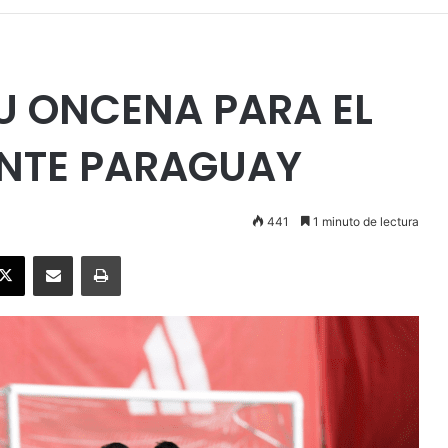
U ONCENA PARA EL
NTE PARAGUAY
441
1 minuto de lectura
ebook
X
Enviar vía email
Imprimir