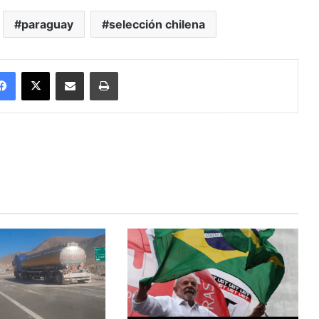
paraguay
selección chilena
Facebook
X
Enviar vía email
Imprimir