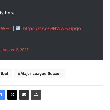
is here.
VWFC
|
:
https://t.co/GHWwPJ6pgo
C)
August 6, 2025
utbol
Major League Soccer
Facebook
X
Enviar vía email
Imprimir