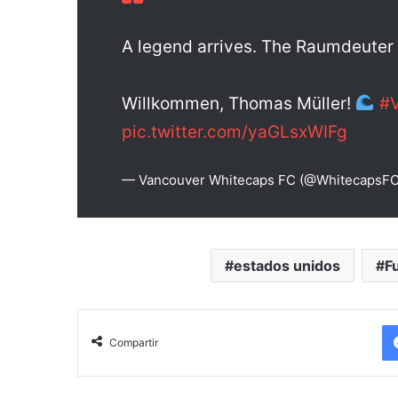
A legend arrives. The Raumdeuter 
Willkommen, Thomas Müller!
#
pic.twitter.com/yaGLsxWIFg
— Vancouver Whitecaps FC (@WhitecapsF
estados unidos
F
Compartir