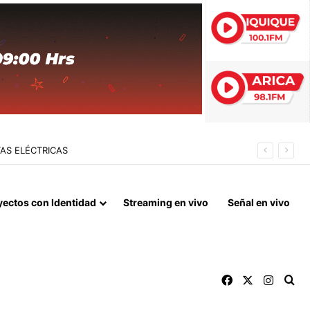
 FIN DEL BLOQUEO Y REPARACIONES DE GUERRA
yectos con Identidad
Streaming en vivo
Señal en vivo
Facebook
X
Instag
Bu