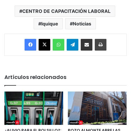
CENTRO DE CAPACITACIÓN LABORAL
Iquique
Noticias
Facebook
X
WhatsApp
Telegram
Enviar vía email
Imprimir
Artículos relacionados
¿ALIVIO PARA EL BOLSILLO?:
POZO ALMONTE ABRE LAS