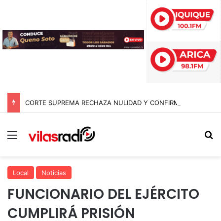
CORTE SUPREMA RECHAZA NULIDAD Y CONFIRMA CONDENA DE 17 AÑOS DE CÁRCEL POR HOMICIDIO Y HURTO EN POZO ALMONTE
Menú
B
Local
Noticias
FUNCIONARIO DEL EJÉRCITO
CUMPLIRÁ PRISIÓN