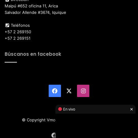
Maipú #652 oficina 11, Arica
Salvador Allende #3674, Iquique
Teléfonos
+57 2 269150
+57 2 269151
Búscanos en facebook
Facebook
X
Instagram
×
En vivo
© Copyright Vmotor TI 2026, All Rights Reserved
Facebook
X
Instagram