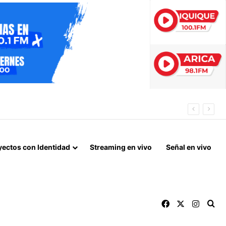
LORENZO
yectos con Identidad
Streaming en vivo
Señal en vivo
Facebook
X
Instag
Bu