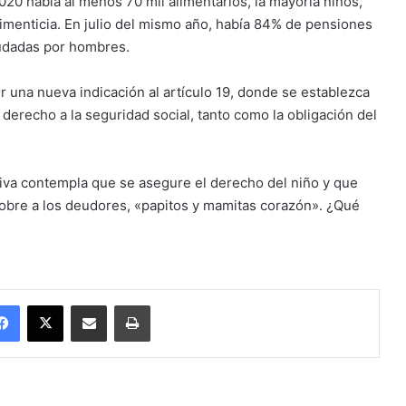
2020 había al menos 70 mil alimentarios, la mayoría niños,
limenticia. En julio del mismo año, había 84% de pensiones
eudadas por hombres.
r una nueva indicación al artículo 19, donde se establezca
 derecho a la seguridad social, tanto como la obligación del
ativa contempla que se asegure el derecho del niño y que
cobre a los deudores, «papitos y mamitas corazón». ¿Qué
Facebook
X
Enviar vía email
Imprimir