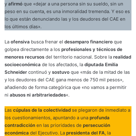
y
afirmó
que «dejar a una persona sin su sueldo, sin un
peso en su cuenta, es una inmoralidad tremenda. Y eso es
lo que están denunciando las y los deudores del CAE en
los últimos días».
La
ofensiva
busca frenar el
desamparo financiero
que
golpea directamente a los
profesionales y técnicos de
menores recursos
del territorio nacional. Sobre la
realidad
socioeconómica
de los afectados, la
diputada Emilia
Schneider
continuó y
sostuvo
que «más de la mitad de las
y los deudores del CAE gana menos de 750 mil pesos»,
añadiendo de forma categórica que «no vamos a permitir
ni
abusos ni arbitrariedades
«.
Las
cúpulas de la colectividad
se plegaron de inmediato a
los cuestionamientos, apuntando a una
profunda
contradicción
en las prioridades de
persecución
económica
del Ejecutivo. La
presidenta del FA
, la