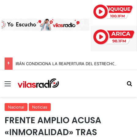
IRÁN CONDICIONA LA REAPERTURA DEL ESTRECHO DE ORMUZ Y EXIGE A ESTADOS UNIDOS EL FIN DEL BLOQUEO Y REPARACIONES DE GUERRA
Menú
B
Nacional
Noticias
FRENTE AMPLIO ACUSA
«INMORALIDAD» TRAS