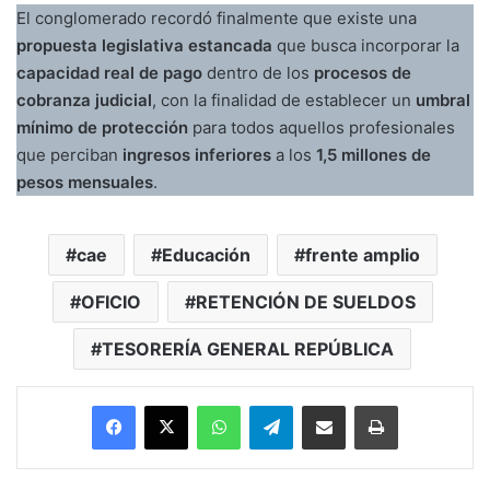
El conglomerado recordó finalmente que existe una
propuesta legislativa estancada
que busca incorporar la
capacidad real de pago
dentro de los
procesos de
cobranza judicial
, con la finalidad de establecer un
umbral
mínimo de protección
para todos aquellos profesionales
que perciban
ingresos inferiores
a los
1,5 millones de
pesos mensuales
.
cae
Educación
frente amplio
OFICIO
RETENCIÓN DE SUELDOS
TESORERÍA GENERAL REPÚBLICA
Facebook
X
WhatsApp
Telegram
Enviar vía email
Imprimir