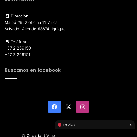
Dirección
Maipú #652 oficina 11, Arica
Salvador Allende #3674, Iquique
Teléfonos
+57 2 269150
+57 2 269151
Búscanos en facebook
Facebook
X
Instagram
×
En vivo
© Copyright Vmotor TI 2026, All Rights Reserved