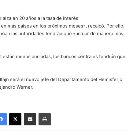
 alza en 20 años a la tasa de interés
 en más países en los próximos meses», recalcó. Por ello,
ntinúan las autoridades tendrán que «actuar de manera más
ión están menos ancladas, los bancos centrales tendrán que
ldfajn será el nuevo jefe del Departamento del Hemisferio
lejandro Werner.
Facebook
X
Enviar vía email
Imprimir