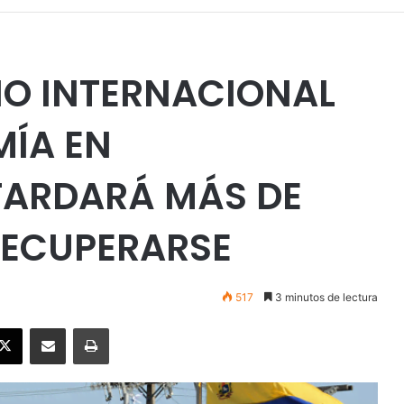
O INTERNACIONAL
MÍA EN
TARDARÁ MÁS DE
RECUPERARSE
517
3 minutos de lectura
ebook
X
Enviar vía email
Imprimir