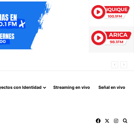
yectos con Identidad
Streaming en vivo
Señal en vivo
Facebook
X
Instag
Bu