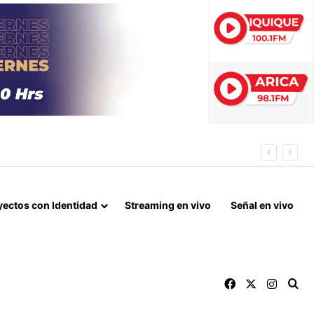
IO: 10 DETENIDOS Y 11 VÍCTIMAS RESCATADAS
yectos con Identidad
Streaming en vivo
Señal en vivo
Facebook
X
Instag
Bu