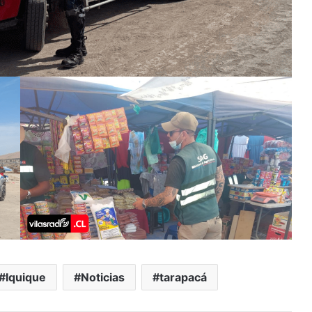
Iquique
Noticias
tarapacá