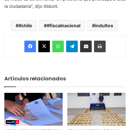
la ciudadanía”, dijo Abbott.
#chile
#fiscalnacional
indultos
Facebook
X
WhatsApp
Telegram
Enviar vía email
Imprimir
Artículos relacionados