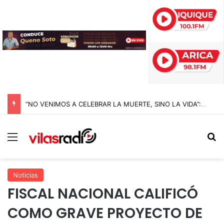
“NO VENIMOS A CELEBRAR LA MUERTE, SINO LA VIDA”: LA EMOTIVA ROMERÍA AL CEMENTERIO QUE MARCA EL CORAZÓN DE LA FIESTA DE SAN LORENZO
Menú
B
Noticias
FISCAL NACIONAL CALIFICÓ
COMO GRAVE PROYECTO DE