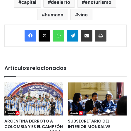
capital
desierto
enoturismo
humano
vino
Facebook
X
WhatsApp
Telegram
Enviar vía email
Imprimir
Artículos relacionados
ARGENTINA DERROTÓ A
SUBSECRETARIO DEL
COLOMBIA Y ES EL CAMPEÓN
INTERIOR MONSALVE