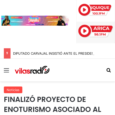
DIPUTADO CARVAJAL INSISTIÓ ANTE EL PRESIDENTE, PERO EL 10 DE AGOSTO NO SERÁ FERIADO ESTE AÑO
Menú
B
Noticias
FINALIZÓ PROYECTO DE
ENOTURISMO ASOCIADO AL