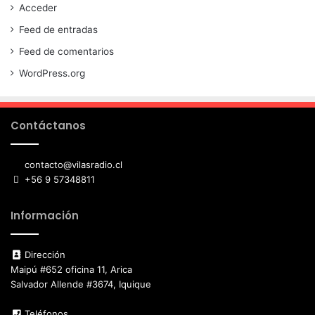
Acceder
Feed de entradas
Feed de comentarios
WordPress.org
Contáctanos
contacto@vilasradio.cl
+56 9 57348811
Información
Dirección
Maipú #652 oficina 11, Arica
Salvador Allende #3674, Iquique
Teléfonos