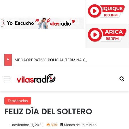
MEGAOPERATIVO POLICIAL TERMINA CON 15 DETENIDOS Y SIETE NOTIFICACIONES DE EXPULSIÓN DE EXTRANJEROS EN TARAPACÁ
Menú
B
Tendencias
FELIZ DÍA DEL SOLTERO
noviembre 11, 2021
809
Menos de un minuto