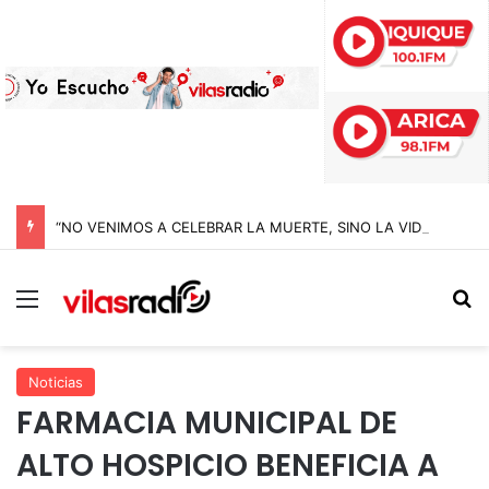
“NO VENIMOS A CELEBRAR LA MUERTE, SINO LA VIDA”: LA EMOTIVA ROMERÍA AL CEMENTERIO QUE MARCA EL CORAZÓN DE LA FIESTA DE SAN LORENZO
Menú
B
Noticias
FARMACIA MUNICIPAL DE
ALTO HOSPICIO BENEFICIA A