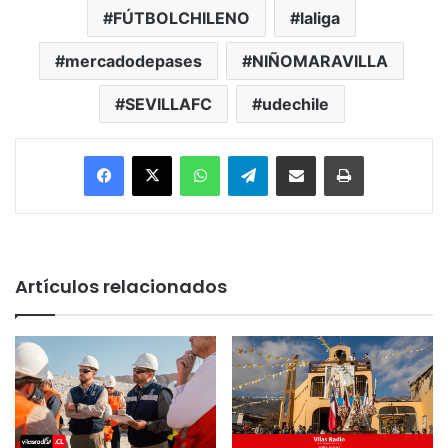
FÚTBOLCHILENO
laliga
mercadodepases
NIÑOMARAVILLA
SEVILLAFC
udechile
Facebook
X
WhatsApp
Telegram
Enviar vía email
Imprimir
Artículos relacionados