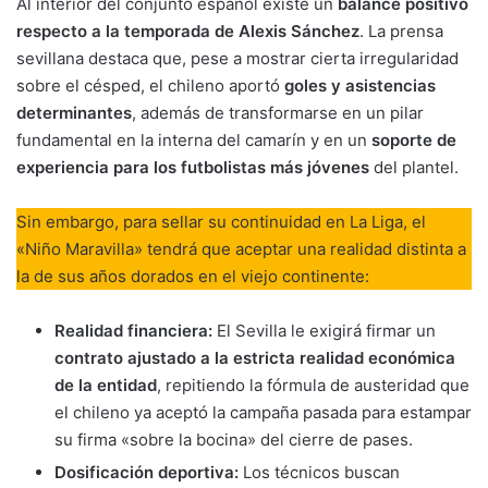
Al interior del conjunto español existe un
balance positivo
respecto a la temporada de Alexis Sánchez
. La prensa
sevillana destaca que, pese a mostrar cierta irregularidad
sobre el césped, el chileno aportó
goles y asistencias
determinantes
, además de transformarse en un pilar
fundamental en la interna del camarín y en un
soporte de
experiencia para los futbolistas más jóvenes
del plantel.
Sin embargo, para sellar su continuidad en La Liga, el
«Niño Maravilla» tendrá que aceptar una realidad distinta a
la de sus años dorados en el viejo continente:
Realidad financiera:
El Sevilla le exigirá firmar un
contrato ajustado a la estricta realidad económica
de la entidad
, repitiendo la fórmula de austeridad que
el chileno ya aceptó la campaña pasada para estampar
su firma «sobre la bocina» del cierre de pases.
Dosificación deportiva:
Los técnicos buscan