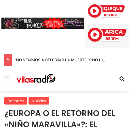
“NO VENIMOS A CELEBRAR LA MUERTE, SINO LA VIDA”: LA EMOTIVA ROMERÍA AL CEMENTERIO QUE MARCA EL CORAZÓN DE LA FIESTA DE SAN LORENZO
Menú
B
Deportes
Noticias
¿EUROPA O EL RETORNO DEL
«NIÑO MARAVILLA»?: EL